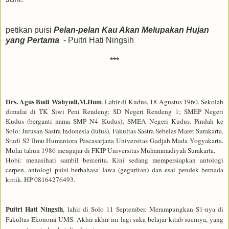
petikan puisi
Pelan-pelan Kau Akan Melupakan Hujan
yang Pertama
- Puitri Hati Ningsih
***
Drs. Agus Budi Wahyudi,M.Hum
. Lahir di Kudus, 18 Agustus 1960. Sekolah
dimulai di TK Siwi Peni Rendeng; SD Negeri Rendeng 1; SMEP Negeri
Kudus (berganti nama SMP N4 Kudus); SMEA Negeri Kudus. Pindah ke
Solo: Jurusan Sastra Indonesia (lulus), Fakultas Sastra Sebelas Maret Surakarta.
Studi S2 Ilmu Humaniora Pascasarjana Universitas Gadjah Mada Yogyakarta.
Mulai tahun 1986 mengajar di FKIP Universitas Muhammadiyah Surakarta.
Hobi: menasihati sambil bercerita. Kini sedang mempersiapkan antologi
cerpen, antologi p
u
isi berbahasa Jawa (geguritan) dan esai pendek bernada
kritik. HP 08164276493.
Puitri Hati Ningsih
, lahir di Solo 11 September
. M
erampungkan S1
-
nya di
Fakultas Ekonomi UMS
.
A
khir-akhir ini
lagi
suka belajar kitab sucinya, yang