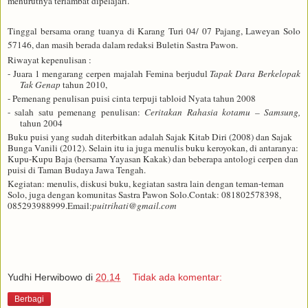
menurutnya terlambat dipelajari
.
T
inggal bersama orang tuanya di Karang Turi 04/ 07 Pajang, Laweyan Solo
57146, dan masih berada dalam redaksi
Buletin Sastra
Pawon
.
Riwayat kepenulisan :
- Juara 1 mengarang cerpen majalah Femina berjudul
Tapak Dara
B
erkelopak
Tak Genap
ta
h
u
n 2010,
- Pemenang penulisan puisi cinta terpuji tabloid Nyata
tahun
2008
- s
alah satu pemenang penulisan:
Ceritakan Rahasia kotamu
–
Samsung
,
tahun
2004
Buku puisi yang sudah diterbitkan adalah Sajak Kitab Diri (2008) dan Sajak
Bunga Vanili (2012). Selain itu ia juga menulis buku keroyokan, di antaranya:
Kupu-Kupu Baja (bersama Yayasan Kakak) dan beberapa antologi cerpen dan
puisi di Taman Budaya Jawa Tengah.
Kegiatan:
menulis, diskusi buku, kegiatan sastra lain dengan teman-teman
Solo, juga dengan komunitas
Sastra Pawon Solo
.
Contak:
081802578398,
085293988999.
Email:
puitrihati@gmail.com
Yudhi Herwibowo
di
20.14
Tidak ada komentar:
Berbagi