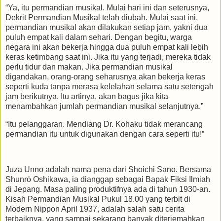
“Ya, itu permandian musikal. Mulai hari ini dan seterusnya,
Dekrit Permandian Musikal telah diubah. Mulai saat ini,
permandian musikal akan dilakukan setiap jam, yakni dua
puluh empat kali dalam sehari. Dengan begitu, warga
negara ini akan bekerja hingga dua puluh empat kali lebih
keras ketimbang saat ini. Jika itu yang terjadi, mereka tidak
perlu tidur dan makan. Jika permandian musikal
digandakan, orang-orang seharusnya akan bekerja keras
seperti kuda tanpa merasa kelelahan selama satu setengah
jam berikutnya. Itu artinya, akan bagus jika kita
menambahkan jumlah permandian musikal selanjutnya.”
“Itu pelanggaran. Mendiang Dr. Kohaku tidak merancang
permandian itu untuk digunakan dengan cara seperti itu!”
Juza Unno adalah nama pena dari Shōichi Sano. Bersama
Shunrō Oshikawa, ia dianggap sebagai Bapak Fiksi Ilmiah
di Jepang. Masa paling produktifnya ada di tahun 1930-an.
Kisah Permandian Musikal Pukul 18.00 yang terbit di
Modern Nippon April 1937, adalah salah satu cerita
terbaiknya, yang sampai sekarang banyak diterjemahkan