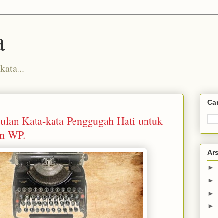
a
kata...
Car
ulan Kata-kata Penggugah Hati untuk
on WP.
Ars
►
►
►
►