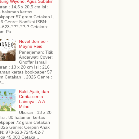
ung Wiyono, Agus Subakir
ran : 14,5 x 20,5 cm Isi :
 halaman kertas
kpaper 57 gram Cetakan I,
6 Genre: Nonfiksi ISBN:
-623-???-??-? Cetakan:
am Pu...
Novel Borneo -
Mayne Reid
Penerjemah: Titik
Andarwati Cover:
Ghoffar Ismail
ran : 13 x 20 cm Isi : 216
aman kertas bookpaper 57
m Cetakan I, 2026 Genre :
...
Bukit Ajaib, dan
Cerita-cerita
Lainnya - A.A.
Milne
Ukuran : 13 x 20
Isi : 80 halaman kertas
kpaper 72 gram Cetakan
2025 Genre: Cerpen Anak
N: 978-623-7245-82-7
ga 45.000 Cetaka...