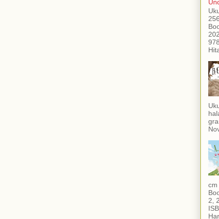
Und
Uku
256
Boo
202
978
Hit
Uku
hal
gra
Nov
cm 
Boo
2, 
ISB
Har