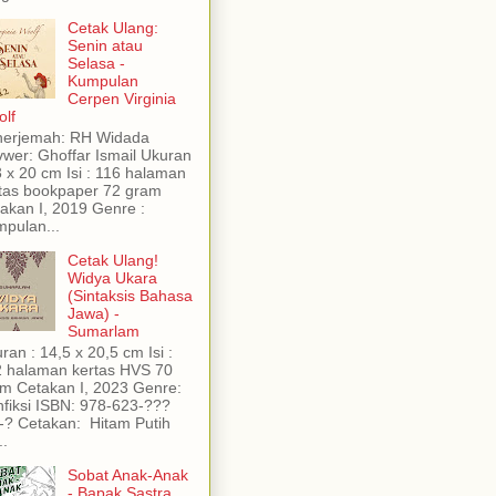
Cetak Ulang:
Senin atau
Selasa -
Kumpulan
Cerpen Virginia
lf
nerjemah: RH Widada
wer: Ghoffar Ismail Ukuran
3 x 20 cm Isi : 116 halaman
tas bookpaper 72 gram
akan I, 2019 Genre :
pulan...
Cetak Ulang!
Widya Ukara
(Sintaksis Bahasa
Jawa) -
Sumarlam
ran : 14,5 x 20,5 cm Isi :
 halaman kertas HVS 70
m Cetakan I, 2023 Genre:
fiksi ISBN: 978-623-???
-? Cetakan: Hitam Putih
..
Sobat Anak-Anak
- Bapak Sastra