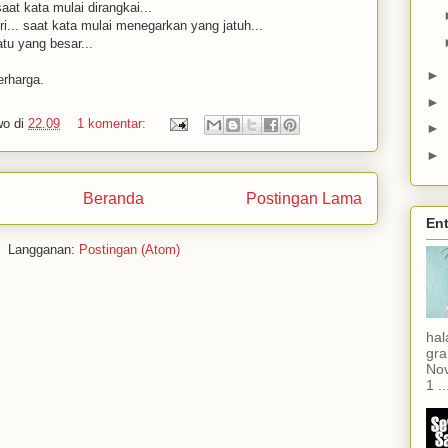
aat kata mulai dirangkai...
ri... saat kata mulai menegarkan yang jatuh...
tu yang besar...
►
erharga.
►
wo
di
22.09
1 komentar:
►
►
Beranda
Postingan Lama
Ent
Langganan:
Postingan (Atom)
hal
gra
Nov
1 ..