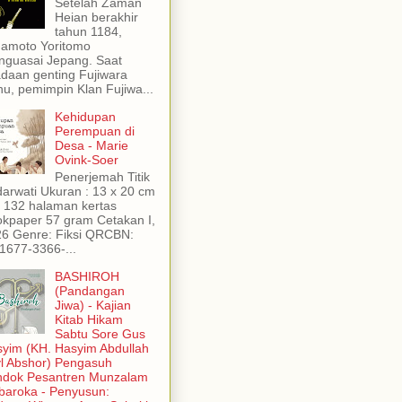
Setelah Zaman
Heian berakhir
tahun 1184,
amoto Yoritomo
guasai Jepang. Saat
daan genting Fujiwara
u, pemimpin Klan Fujiwa...
Kehidupan
Perempuan di
Desa - Marie
Ovink-Soer
Penerjemah Titik
arwati Ukuran : 13 x 20 cm
 : 132 halaman kertas
kpaper 57 gram Cetakan I,
6 Genre: Fiksi QRCBN:
1677-3366-...
BASHIROH
(Pandangan
Jiwa) - Kajian
Kitab Hikam
Sabtu Sore Gus
yim (KH. Hasyim Abdullah
yl Abshor) Pengasuh
ndok Pesantren Munzalam
aroka - Penyusun: