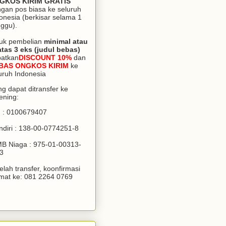
GKOS KIRIM GRATIS
gan pos biasa ke seluruh
onesia (berkisar selama 1
ggu).
uk pembelian
minimal atau
atas 3 eks (judul bebas)
patkan
DISCOUNT 10%
dan
BAS ONGKOS KIRIM
ke
uruh Indonesia
g dapat ditransfer ke
ening:
 : 0100679407
diri : 138-00-0774251-8
B Niaga : 975-01-00313-
3
elah transfer, koonfirmasi
mat ke: 081 2264 0769