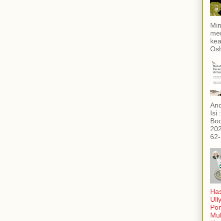
Min
men
kea
Osh
And
Isi
Boo
202
62-
Has
Ull
Po
Mub