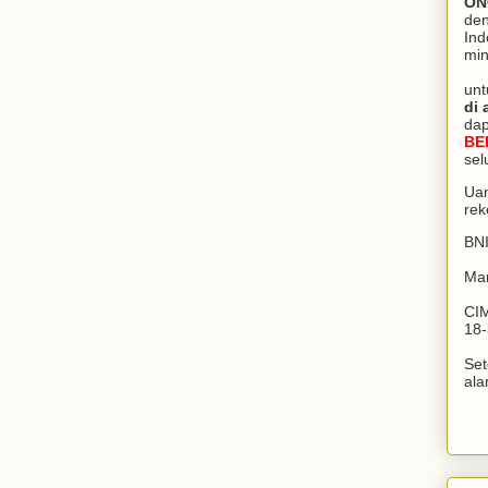
ON
den
Ind
min
unt
di 
da
BE
sel
Uan
rek
BNI
Man
CIM
18-
Set
ala