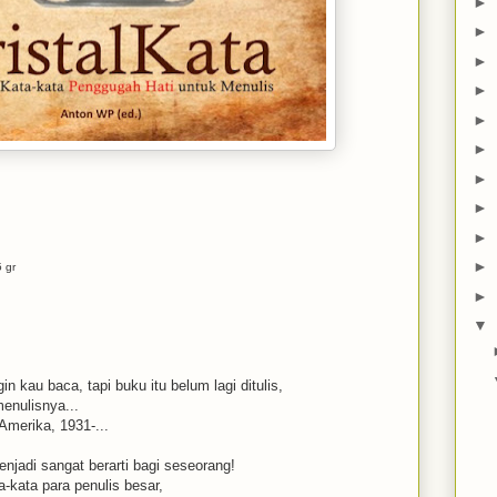
►
►
►
►
►
►
►
►
►
►
5 gr
►
▼
n kau baca, tapi buku itu belum lagi ditulis,
enulisnya...
-Amerika, 1931-...
jadi sangat berarti bagi seseorang!
-kata para penulis besar,