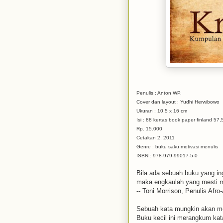
Penulis : Anton WP.
Cover dan layout : Yudhi Herwibowo
Ukuran : 10,5 x 16 cm
Isi : 88 kertas book paper finland 57,
Rp. 15.000
Cetakan 2, 2011
Genre : buku saku motivasi menulis
ISBN : 978-979-99017-5-0
Bila ada sebuah buku yang ingi
maka engkaulah yang mesti m
-- Toni Morrison, Penulis Afro
Sebuah kata mungkin akan men
Buku kecil ini merangkum kata