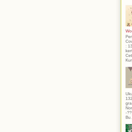
Woo
Pe
Cov
: 1
ker
Cet
Kum
Uku
132
gra
Non
-??
Bu.