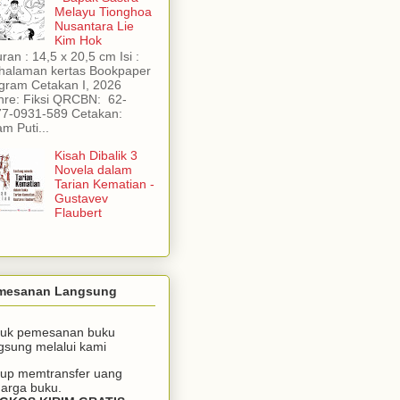
Melayu Tionghoa
Nusantara Lie
Kim Hok
ran : 14,5 x 20,5 cm Isi :
halaman kertas Bookpaper
gram Cetakan I, 2026
re: Fiksi QRCBN: 62-
77-0931-589 Cetakan:
am Puti...
Kisah Dibalik 3
Novela dalam
Tarian Kematian -
Gustavev
Flaubert
mesanan Langsung
tuk pemesanan buku
gsung melalui kami
up memtransfer uang
arga buku.