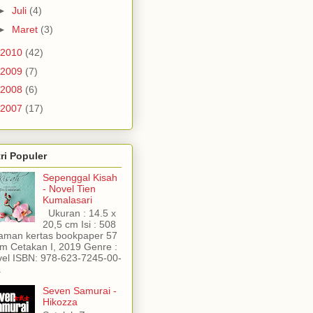
►
Juli
(4)
►
Maret
(3)
2010
(42)
2009
(7)
2008
(6)
2007
(17)
ri Populer
Sepenggal Kisah
- Novel Tien
Kumalasari
Ukuran : 14.5 x
20,5 cm Isi : 508
aman kertas bookpaper 57
m Cetakan I, 2019 Genre :
el ISBN: 978-623-7245-00-
.
Seven Samurai -
Hikozza