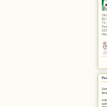
Uku
80 
72 
Gen
16
Hit
Pe
Un
lan
cuk
seh