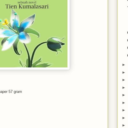
►
►
►
►
paper 57 gram
►
►
►
►
►