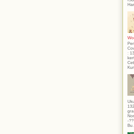
Har
Woo
Pe
Cov
: 1
ker
Cet
Kum
Uku
132
gra
Non
-??
Bu.