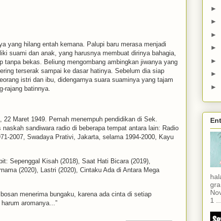
►
►
►
ya yang hilang entah kemana. Palupi baru merasa menjadi
►
iki suami dan anak, yang harusnya membuat dirinya bahagia,
►
enyap tanpa bekas. Beliung mengombang ambingkan jiwanya yang
 kering terserak sampai ke dasar hatinya. Sebelum dia siap
►
orang istri dan ibu, didengarnya suara suaminya yang tajam
►
g-rajang batinnya.
lo, 22 Maret 1949. Pernah menempuh pendidikan di Sek.
Ent
naskah sandiwara radio di beberapa tempat antara lain: Radio
71-2007, Swadaya Prativi, Jakarta, selama 1994-2000, Kayu
bit: Sepenggal Kisah (2018), Saat Hati Bicara (2019),
ama (2020), Lastri (2020), Cintaku Ada di Antara Mega
hal
gra
Nov
 bosan menerima bungaku, karena ada cinta di setiap
1 ..
p harum aromanya...”