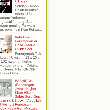
Hikozza
Setelah Zaman
Heian berakhir
tahun 1184,
amoto Yoritomo
guasai Jepang. Saat
daan genting Fujiwara
u, pemimpin Klan Fujiwa...
Kehidupan
Perempuan di
Desa - Marie
Ovink-Soer
Penerjemah Titik
arwati Ukuran : 13 x 20 cm
 : 132 halaman kertas
kpaper 57 gram Cetakan I,
6 Genre: Fiksi QRCBN:
1677-3366-...
BASHIROH
(Pandangan
Jiwa) - Kajian
Kitab Hikam
Sabtu Sore Gus
yim (KH. Hasyim Abdullah
yl Abshor) Pengasuh
ndok Pesantren Munzalam