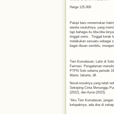
Harga 125.000
Palupi baru menemukan hatin
wanita seutuhnya, yang memil
tapi bahagia itu tiba-tiba l
tinggal seiris.. Tinggal kerak
melakukan sesuatu sebagai se
bagai ribuan sembilu, merajan
Tien Kumalasari, Lahir di So
Farmasi. Pengalaman menulis 
PTPN Solo selama periode 19
Manis Jakarta, dll.
Novel-novelnya yang telah ter
Sekeping Cinta Menunggu Purn
(2022), dan Ayna (2023).
“Aku Tien Kumalasari, jangan
kelopaknya, ada doa di setia