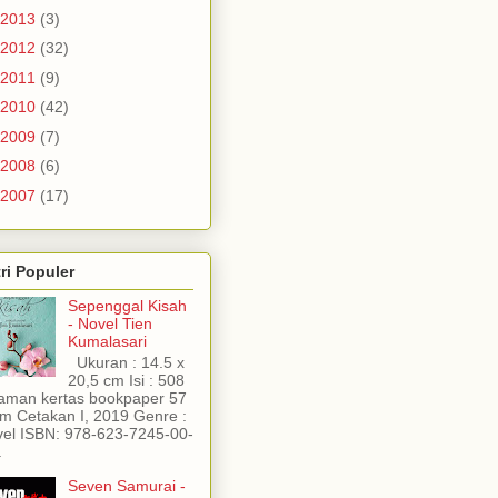
2013
(3)
2012
(32)
2011
(9)
2010
(42)
2009
(7)
2008
(6)
2007
(17)
ri Populer
Sepenggal Kisah
- Novel Tien
Kumalasari
Ukuran : 14.5 x
20,5 cm Isi : 508
aman kertas bookpaper 57
m Cetakan I, 2019 Genre :
el ISBN: 978-623-7245-00-
.
Seven Samurai -