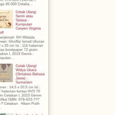
ga 45.000 Cetaka...
Cetak Ulang:
Senin atau
Selasa -
Kumpulan
Cerpen Virginia
lf
nerjemah: RH Widada
wer: Ghoffar Ismail Ukuran
3 x 20 cm Isi : 116 halaman
tas bookpaper 72 gram
akan I, 2019 Genre :
pulan...
Cetak Ulang!
Widya Ukara
(Sintaksis Bahasa
Jawa) -
Sumarlam
ran : 14,5 x 20,5 cm Isi :
 halaman kertas HVS 70
m Cetakan I, 2023 Genre:
fiksi ISBN: 978-623-???
-? Cetakan: Hitam Putih
..