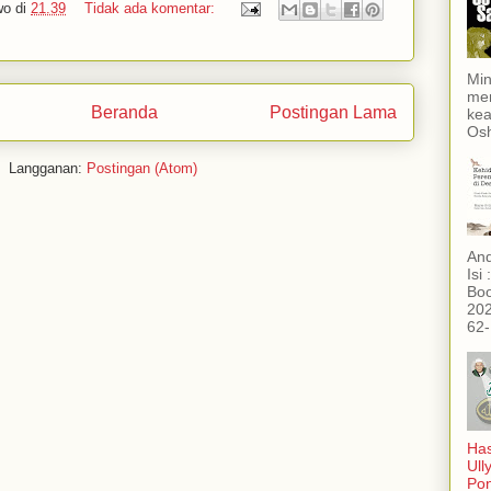
wo
di
21.39
Tidak ada komentar:
Min
men
Beranda
Postingan Lama
kea
Osh
Langganan:
Postingan (Atom)
And
Isi
Boo
202
62-
Has
Ull
Po