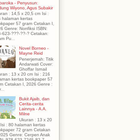
aroka - Penyusun:
ung Wiyono, Agus Subakir
ran : 14,5 x 20,5 cm Isi :
 halaman kertas
kpaper 57 gram Cetakan I,
6 Genre: Nonfiksi ISBN:
-623-???-??-? Cetakan:
am Pu...
Novel Borneo -
Mayne Reid
Penerjemah: Titik
Andarwati Cover:
Ghoffar Ismail
ran : 13 x 20 cm Isi : 216
aman kertas bookpaper 57
m Cetakan I, 2026 Genre :
...
Bukit Ajaib, dan
Cerita-cerita
Lainnya - A.A.
Milne
Ukuran : 13 x 20
Isi : 80 halaman kertas
kpaper 72 gram Cetakan
2025 Genre: Cerpen Anak
N: 978-623-7245-82-7