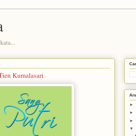
a
kata...
Car
 Tien Kumalasari
Ars
►
►
►
▼