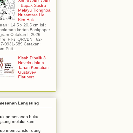
Sobat Anak-Anak
- Bapak Sastra
Melayu Tionghoa
Nusantara Lie
Kim Hok
ran : 14,5 x 20,5 cm Isi :
halaman kertas Bookpaper
gram Cetakan I, 2026
re: Fiksi QRCBN: 62-
77-0931-589 Cetakan:
am Puti...
Kisah Dibalik 3
Novela dalam
Tarian Kematian -
Gustavev
Flaubert
mesanan Langsung
tuk pemesanan buku
gsung melalui kami
up memtransfer uang