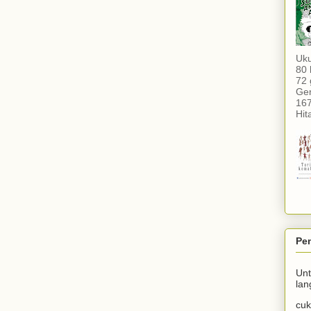
Uku
80 
72 
Gen
16
Hit
Pe
Un
lan
cuk