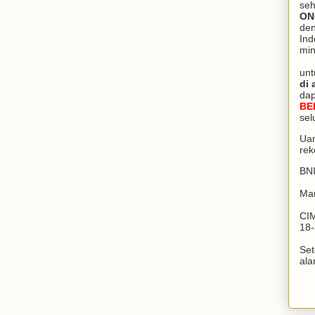
seh
ON
den
Ind
min
unt
di 
da
BE
sel
Uan
rek
BNI
Man
CIM
18-
Set
ala