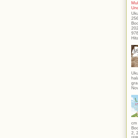
Mub
Und
Uku
256
Boo
202
978
Hit
Uku
hal
gra
Nov
cm 
Boo
2, 
ISB