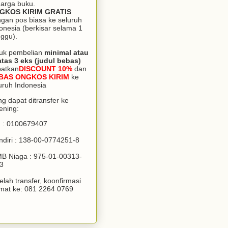
arga buku.
GKOS KIRIM GRATIS
gan pos biasa ke seluruh
onesia (berkisar selama 1
ggu).
uk pembelian
minimal atau
atas 3 eks (judul bebas)
patkan
DISCOUNT 10%
dan
BAS ONGKOS KIRIM
ke
uruh Indonesia
g dapat ditransfer ke
ening:
 : 0100679407
diri : 138-00-0774251-8
B Niaga : 975-01-00313-
3
elah transfer, koonfirmasi
mat ke: 081 2264 0769