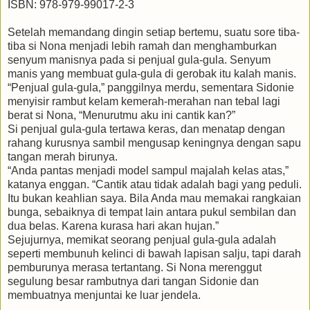
ISBN: 978-979-99017-2-3
Setelah memandang dingin setiap bertemu, suatu sore tiba-
tiba si Nona menjadi lebih ramah dan menghamburkan
senyum manisnya pada si penjual gula-gula. Senyum
manis yang membuat gula-gula di gerobak itu kalah manis.
“Penjual gula-gula,” panggilnya merdu, sementara Sidonie
menyisir rambut kelam kemerah-merahan nan tebal lagi
berat si Nona, “Menurutmu aku ini cantik kan?”
Si penjual gula-gula tertawa keras, dan menatap dengan
rahang kurusnya sambil mengusap keningnya dengan sapu
tangan merah birunya.
“Anda pantas menjadi model sampul majalah kelas atas,”
katanya enggan. “Cantik atau tidak adalah bagi yang peduli.
Itu bukan keahlian saya. Bila Anda mau memakai rangkaian
bunga, sebaiknya di tempat lain antara pukul sembilan dan
dua belas. Karena kurasa hari akan hujan.”
Sejujurnya, memikat seorang penjual gula-gula adalah
seperti membunuh kelinci di bawah lapisan salju, tapi darah
pemburunya merasa tertantang. Si Nona merenggut
segulung besar rambutnya dari tangan Sidonie dan
membuatnya menjuntai ke luar jendela.