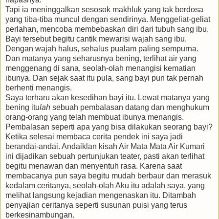
Tapi ia meninggalkan sesosok makhluk yang tak berdosa
yang tiba-tiba muncul dengan sendirinya. Menggeliat-geliat
perlahan, mencoba membebaskan diri dari tubuh sang ibu.
Bayi tersebut begitu cantik mewarisi wajah sang ibu.
Dengan wajah halus, sehalus pualam paling sempurna.
Dan matanya yang seharusnya bening, terlihat air yang
menggenang di sana, seolah-olah menangisi kematian
ibunya. Dan sejak saat itu pula, sang bayi pun tak pernah
berhenti menangis.
Saya terharu akan kesedihan bayi itu. Lewat matanya yang
bening itu
lah
sebuah pembalasan datang dan menghukum
orang-orang yang telah membuat ibunya menangis.
Pembalasan seperti apa yang bisa dilakukan seorang bayi?
Ketika selesai membaca cerita pendek ini saya jadi
berandai-andai. Andaiklan kisah Air Mata Mata Air Kumari
ini dijadikan sebuah pertunjukan teater, pasti akan terlihat
begitu menawan dan menyentuh rasa. Karena saat
membacanya pun saya begitu mudah berbaur dan merasuk
kedalam ceritanya, seolah-olah Aku itu adalah saya, yang
melihat langsung kejadian mengenaskan itu. Ditambah
penyajian ceritanya seperti susunan puisi yang terus
berkesinambungan.