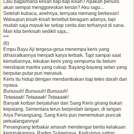
Lalu bagaimana kesan tiap-tiap kisah? Apakah penulis
akan sempat menggoreskan kesan? Aku ragu...
Setelah kubaca, anehnya, ternyata memang berkesan!
Walaupun kisah-kisah tersebut beragam adanya, tapi
mudah saja masuk ke setiap cerita dan terhanyut di sana.
Mari kita berkisah sedikit saja...
***
(6)
Empu Bayu Aji tergesa-gesa menempa keris yang
dihasratkannya menjadi karya terbaik. Tapi sampai saat
kematiannya, lekukan keris yang sempurna itu belum
mendapat mantra yang cukup. Bayang-bayang setan yang
berputar-putar pun merasuk.
Keris itu hidup dengan mendambakan tiap tetes darah dan
nyawa.
Bunuuuh! Bunuuuh! Bunuuuh!
Tetaaaak! Tetaaaak! Tetaaaak!
Banyak korban berjatuhan dan Sang Keris girang bukan
kepalang. Sementara terus berpindah tangan, di tangan
Arya Penangsang, Sang Keris pun menemukan puncak
petualangannya!
Penangsang terbakar amarah mendengar berita kelakuan
keponakannya, Raden Sutawijaya. Keduanya saling