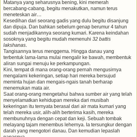
Matanya yang seharusnya bening, kini memerah
bercabang-cabang, begitu menakutkan, namun terus
meneteskan air…
Kesedihan dari seorang gadis yang dulu begitu disanjung
dan dipuja. Dan bahkan sebelum genap berumur 4 tahun
sudah menjadikannya seorang kumari. Karena keindahan
sosoknya yang begitu mudah memenuhi
32 battis
lakshanas
.
Tangisannya terus menggema. Hingga danau yang
terbentuk lama-lama mulai mengalir ke bawah, membentuk
aliran sungai menuju ke perkampungan.
Kini, tempat di mana orang-orang pernah mengusirnya
mengalami kekeringan, setiap hari mereka bersujud
meminta hujan dan mengais-ngais tanah berharap
menemukan mata air.
Saat orang-orang mengetahui bahwa sumber air yang telah
menyelamatkan kehidupan mereka dari musibah
kekeringan itu ternyata berasal dari air mata kumari yang
telah mereka usir, alih-alih berterima kasih, mereka
membunuhnya dengan cepat dan keji. Sebuah tombak
melayang tajam menembus lehernya. Ia tersungkur dengan
darah yang mengotori danau. Dan kemudian lepaslah
napasnya.