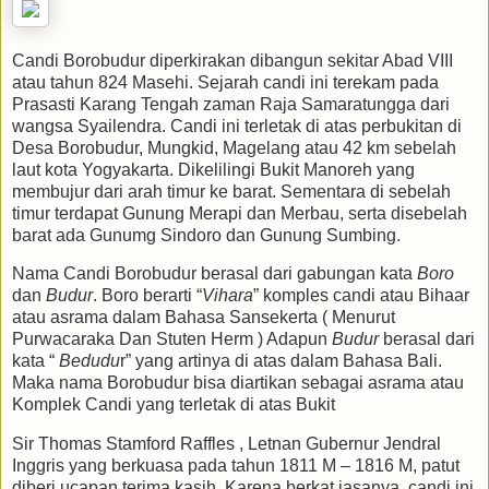
Candi Borobudur diperkirakan dibangun sekitar Abad VIII
atau tahun 824 Masehi. Sejarah candi ini terekam pada
Prasasti Karang Tengah zaman Raja Samaratungga dari
wangsa Syailendra. Candi ini terletak di atas perbukitan di
Desa Borobudur, Mungkid, Magelang atau 42 km sebelah
laut kota Yogyakarta. Dikelilingi Bukit Manoreh yang
membujur dari arah timur ke barat. Sementara di sebelah
timur terdapat Gunung Merapi dan Merbau, serta disebelah
barat ada Gunumg Sindoro dan Gunung Sumbing.
Nama Candi Borobudur berasal dari gabungan kata
Boro
dan
Budur
. Boro berarti “
Vihara
” komples candi atau Bihaar
atau asrama dalam Bahasa Sansekerta ( Menurut
Purwacaraka Dan Stuten Herm ) Adapun
Budur
berasal dari
kata “
Bedudu
r” yang artinya di atas dalam Bahasa Bali.
Maka nama Borobudur bisa diartikan sebagai asrama atau
Komplek Candi yang terletak di atas Bukit
Sir Thomas Stamford Raffles , Letnan Gubernur Jendral
Inggris yang berkuasa pada tahun 1811 M – 1816 M, patut
diberi ucapan terima kasih. Karena berkat jasanya, candi ini