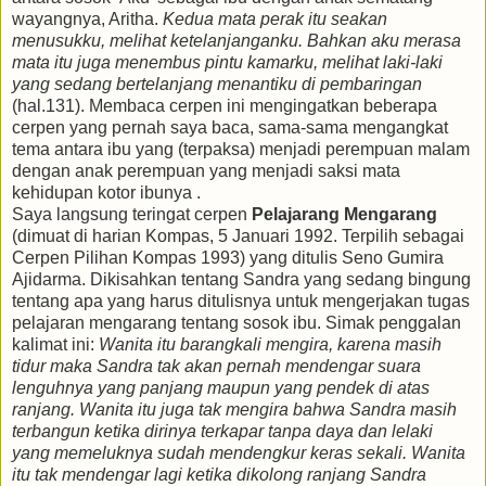
wayangnya, Aritha.
Kedua mata perak itu seakan
menusukku, melihat ketelanjanganku. Bahkan aku merasa
mata itu juga menembus pintu kamarku, melihat laki-laki
yang sedang bertelanjang menantiku di pembaringan
(hal.131). Membaca cerpen ini mengingatkan beberapa
cerpen yang pernah saya baca, sama-sama mengangkat
tema antara ibu yang (terpaksa) menjadi perempuan malam
dengan anak perempuan yang menjadi saksi mata
kehidupan kotor ibunya .
Saya langsung teringat cerpen
Pelajarang Mengarang
(dimuat di harian Kompas, 5 Januari 1992. Terpilih sebagai
Cerpen Pilihan Kompas 1993) yang ditulis Seno Gumira
Ajidarma. Dikisahkan tentang Sandra yang sedang bingung
tentang apa yang harus ditulisnya untuk mengerjakan tugas
pelajaran mengarang tentang sosok ibu. Simak penggalan
kalimat ini:
Wanita itu barangkali mengira, karena masih
tidur maka Sandra tak akan pernah mendengar suara
lenguhnya yang panjang maupun yang pendek di atas
ranjang. Wanita itu juga tak mengira bahwa Sandra masih
terbangun ketika dirinya terkapar tanpa daya dan lelaki
yang memeluknya sudah mendengkur keras sekali. Wanita
itu tak mendengar lagi ketika dikolong ranjang Sandra