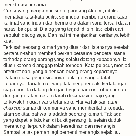
menstruasi pertama.
Cerita yang mengambil sudut pandang Aku ini, ditulis
memakai kata-kata puitis, sehingga membentuk rangkaian
kalimat yang indah dan bermakna dalam yang tersaji dalam
narasi bak puisi. Dialog yang terjadi di sini tak lebih dari
sepuluh dialog saja. Dan hal ini menjadikan ceritanya lebih
kuat.
Terkisah seorang kumari yang diusir dari istananya setelah
bertahun-tahun memberi berkah bersama pendeta istana
terhadap orang-oarang yang selalu datang kepadanya. Ia
diusir karena dianggap telah ternoda. Kata pelacur, menjadi
predikat baru yang diberikan orang-orang kepadanya.
Dalam masa pengusirannya, bukit gersang adalah
tujuannya. Tanah mati yang tak menghendaki kedatangan
siapa pun. Ia datang dengan begitu hancur. Tubuh penuh
dengan guratan merah darah di sana-sini, baju yang
terkoyak hingga nyaris telanjang. Hanya lukisan
agni
chakcuu
samar di keningnya yang memberitahu kepada
alam sekitar, bahwa ia adalah seorang kumari. Tak ada
yang dapat ia lakukan di bukit gersang itu selain duduk
merenung, terpuruk dalam kesedihan dan menangis.
Sampai ia tak pernah lagi berhenti menangis sejak itu.