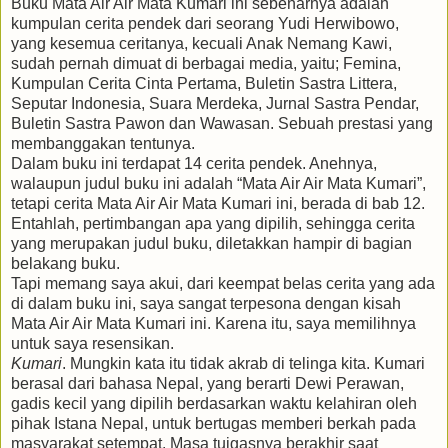
Buku Mata Air Air Mata Kumari ini sebenarnya adalah
kumpulan cerita pendek dari seorang Yudi Herwibowo,
yang kesemua ceritanya, kecuali Anak Nemang Kawi,
sudah pernah dimuat di berbagai media, yaitu; Femina,
Kumpulan Cerita Cinta Pertama, Buletin Sastra Littera,
Seputar Indonesia, Suara Merdeka, Jurnal Sastra Pendar,
Buletin Sastra Pawon dan Wawasan. Sebuah prestasi yang
membanggakan tentunya.
Dalam buku ini terdapat 14 cerita pendek. Anehnya,
walaupun judul buku ini adalah “Mata Air Air Mata Kumari”,
tetapi cerita Mata Air Air Mata Kumari ini, berada di bab 12.
Entahlah, pertimbangan apa yang dipilih, sehingga cerita
yang merupakan judul buku, diletakkan hampir di bagian
belakang buku.
Tapi memang saya akui, dari keempat belas cerita yang ada
di dalam buku ini, saya sangat terpesona dengan kisah
Mata Air Air Mata Kumari ini. Karena itu, saya memilihnya
untuk saya resensikan.
Kumari
. Mungkin kata itu tidak akrab di telinga kita. Kumari
berasal dari bahasa Nepal, yang berarti Dewi Perawan,
gadis kecil yang dipilih berdasarkan waktu kelahiran oleh
pihak Istana Nepal, untuk bertugas memberi berkah pada
masyarakat setempat. Masa tuigasnya berakhir saat