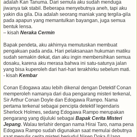
adalah Kan Tanuma. Dari semula aku sudah menduga
jiwanya tak stabil. Beberapa menyebutnya aneh, tapi aku
yakin dia gila. Dia adalah seorang maniak yang tergila-gila
pada apapun yang memantulkan bayangan, juga semua
bentuk lensa.
– kisah
Neraka Cermin
Bapak pendeta, aku akhirnya memutuskan membuat
pengakuan pada anda. Hari pelaksanaan hukuman matiku
sudah semakin dekat, dan aku ingin membersihkan semua
dosaku, karena aku merasa bahwa ini satu-satunya jalan
yang bisa kuperoleh dari hari-hari terakhirku sebelum mati.
- kisah
Kembar
Conan Edogawa atau lebih dikenal dengan Detektif Conan
memperoleh namanya dari dua pengarang misteri terkenal,
Sir Arthur Conan Doyle dan Edogawa Rampo. Nama
pertama terkenal sebagai pencipta detektif legendaris
Sherlock Holmes, sedang Edogawa Rampo merupakan
pengarang yang dijuluki sebagai
Bapak Cerita Misteri
Jepang
. Walau terlahir dengan nama Hirai Taro, nama pena
Edogawa Rampo sudah digunakan saat memulai debutnya
saat menulis cerita misteri berjudul Nisen Doka (Uang