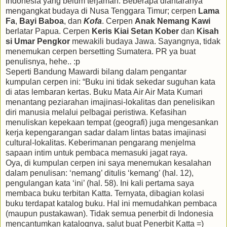
Indonesia yang belum terjamah. Beberapa diantaranya
mengangkat budaya di Nusa Tenggara Timur; cerpen
Lama
Fa
,
Bayi Baboa
, dan
Kofa
. Cerpen
Anak Nemang Kawi
berlatar Papua. Cerpen
Keris Kiai Setan Kober
dan
Kisah
si Umar Pengkor
mewakili budaya Jawa. Sayangnya, tidak
menemukan cerpen bersetting Sumatera. PR ya buat
penulisnya, hehe.. :p
Seperti Bandung Mawardi bilang dalam pengantar
kumpulan cerpen ini: “Buku ini tidak sekedar suguhan kata
di atas lembaran kertas. Buku Mata Air Air Mata Kumari
menantang peziarahan imajinasi-lokalitas dan penelisikan
diri manusia melalui pelbagai peristiwa. Kefasihan
menuliskan kepekaan tempat (geografi) juga mengesankan
kerja kepengarangan sadar dalam lintas batas imajinasi
cultural-lokalitas. Keberimanan pengarang menjelma
sapaan intim untuk pembaca memasuki jagat raya.
Oya, di kumpulan cerpen ini saya menemukan kesalahan
dalam penulisan: ‘nemang’ ditulis ‘kemang’ (hal. 12),
pengulangan kata ‘ini’ (hal. 58). Ini kali pertama saya
membaca buku terbitan Katta. Ternyata, dibagian kolasi
buku terdapat katalog buku. Hal ini memudahkan pembaca
(maupun pustakawan). Tidak semua penerbit di Indonesia
mencantumkan katalognya, salut buat Penerbit Katta =)