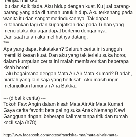
menjadi milikku.
Ibu dan Adik tiada. Aku hidup dengan kuat. Ku jual barang-
barang yang ada di rumah untuk hidup. Aku terkenang pada
wanita itu dan sangat merindukannya! Tak dapat
kutahankan lagi dan kupanjatkan doa pada Tuhan yang
menciptakanku agar dapat bertemu dengannya.
Dan saat itulah aku melihatnya datang.
***
Apa yang dapat kukatakan? Seluruh cerita ini sungguh
memiliki kesan kuat. Dan aku yang tak terlalu suka horor,
dalam kumpulan cerita ini malah memfavoritkan beberapa
kisah horor!
Lalu bagaimana dengan Mata Air Air Mata Kumari? Biarlah,
biarlah yang lain saja yang berkisah. Aku masih ingin
melanjutkan lamunan Ana Bakka...
--- (dibalik cerita) ---
Tokoh Fav: Angin dalam kisah Mata Air Air Mata Kumari
Gaya cerita favorit: beta paling suka Anak Nemang Kawi
Gangguan ringan: beberapa kalimat tanpa titik dan rumah
kecil saja (h78)
http://www.facebook.com/notes/franciska-irma/mata-air-air-mata-