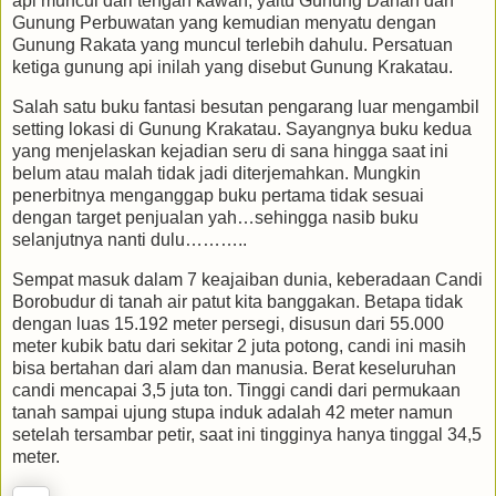
api muncul dari tengah kawah, yaitu Gunung Danan dan
Gunung Perbuwatan yang kemudian menyatu dengan
Gunung Rakata yang muncul terlebih dahulu. Persatuan
ketiga gunung api inilah yang disebut Gunung Krakatau.
Salah satu buku fantasi besutan pengarang luar mengambil
setting lokasi di Gunung Krakatau. Sayangnya buku kedua
yang menjelaskan kejadian seru di sana hingga saat ini
belum atau malah tidak jadi diterjemahkan. Mungkin
penerbitnya menganggap buku pertama tidak sesuai
dengan target penjualan yah…sehingga nasib buku
selanjutnya nanti dulu………..
Sempat masuk dalam 7 keajaiban dunia, keberadaan Candi
Borobudur di tanah air patut kita banggakan. Betapa tidak
dengan luas 15.192 meter persegi, disusun dari 55.000
meter kubik batu dari sekitar 2 juta potong, candi ini masih
bisa bertahan dari alam dan manusia. Berat keseluruhan
candi mencapai 3,5 juta ton. Tinggi candi dari permukaan
tanah sampai ujung stupa induk adalah 42 meter namun
setelah tersambar petir, saat ini tingginya hanya tinggal 34,5
meter.