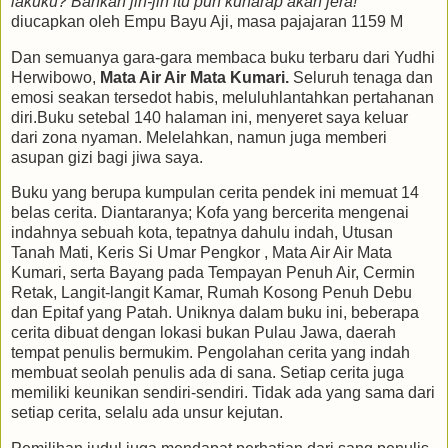
lakuku? Bahkan jin-jin itu pun kuharap akan jera!”
diucapkan oleh Empu Bayu Aji, masa pajajaran 1159 M
Dan semuanya gara-gara membaca buku terbaru dari Yudhi
Herwibowo,
Mata Air Air Mata Kumari.
Seluruh tenaga dan
emosi seakan tersedot habis, meluluhlantahkan pertahanan
diri.Buku setebal 140 halaman ini, menyeret saya keluar
dari zona nyaman. Melelahkan, namun juga memberi
asupan gizi bagi jiwa saya.
Buku yang berupa kumpulan cerita pendek ini memuat 14
belas cerita. Diantaranya; Kofa yang bercerita mengenai
indahnya sebuah kota, tepatnya dahulu indah, Utusan
Tanah Mati, Keris Si Umar Pengkor , Mata Air Air Mata
Kumari, serta Bayang pada Tempayan Penuh Air, Cermin
Retak, Langit-langit Kamar, Rumah Kosong Penuh Debu
dan Epitaf yang Patah. Uniknya dalam buku ini, beberapa
cerita dibuat dengan lokasi bukan Pulau Jawa, daerah
tempat penulis bermukim. Pengolahan cerita yang indah
membuat seolah penulis ada di sana. Setiap cerita juga
memiliki keunikan sendiri-sendiri. Tidak ada yang sama dari
setiap cerita, selalu ada unsur kejutan.