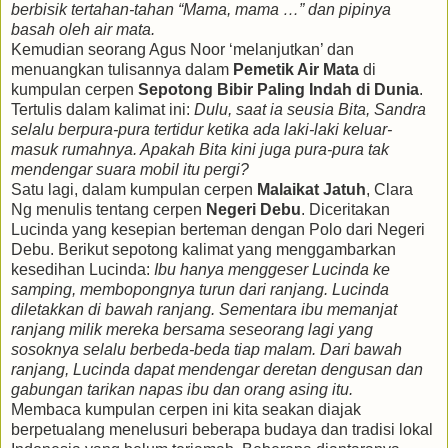
berbisik tertahan-tahan “Mama, mama …” dan pipinya
basah oleh air mata.
Kemudian seorang Agus Noor ‘melanjutkan’ dan
menuangkan tulisannya dalam
Pemetik Air Mata
di
kumpulan cerpen
Sepotong Bibir Paling Indah di Dunia
.
Tertulis dalam kalimat ini:
Dulu, saat ia seusia Bita, Sandra
selalu berpura-pura tertidur ketika ada laki-laki keluar-
masuk rumahnya. Apakah Bita kini juga pura-pura tak
mendengar suara mobil itu pergi?
Satu lagi, dalam kumpulan cerpen
Malaikat Jatuh
, Clara
Ng menulis tentang cerpen
Negeri Debu
. Diceritakan
Lucinda yang kesepian berteman dengan Polo dari Negeri
Debu. Berikut sepotong kalimat yang menggambarkan
kesedihan Lucinda:
Ibu hanya menggeser Lucinda ke
samping, membopongnya turun dari ranjang. Lucinda
diletakkan di bawah ranjang. Sementara ibu memanjat
ranjang milik mereka bersama seseorang lagi yang
sosoknya selalu berbeda-beda tiap malam. Dari bawah
ranjang, Lucinda dapat mendengar deretan dengusan dan
gabungan tarikan napas ibu dan orang asing itu.
Membaca kumpulan cerpen ini kita seakan diajak
berpetualang menelusuri beberapa budaya dan tradisi lokal