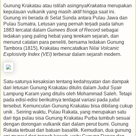
Gunung Krakatau atau istilah asingnya
Krakatoa
merupakan
kepulauan vulkanik yang masih aktif hingga saat ini.
Gunung ini berada di Selat Sunda antara Pulau Jawa dan
Pulau Sumatra. Letusan yang pernah terjadi pada tahun
1883 tercatat dalam
Guinees Book of Record
sebagai
ledakan yang paling hebat yang terekam sejarah, dan
menurut catatan para peneliti, bersama ledakan Gunung
Tambora (1815), Krakatau mencatatkan N
ilai Volcanic
Explosivity Index (VEI)
terbesar dalam sejarah modern.
Satu-satunya kesaksian tentang kedahsyatan dan dampak
dari letusan Gunung Krakatau ditulis dalam Judul Syair
Lampung Karam yang ditulis oleh Mohammad Saleh. Tetapi
pada edisi-edisi berikutnya terdapat variasi pada judul
tersebut. Kemunculan Gunung Krakatau bisa dibilang cukup
unik . Seiring waktu, Pulau Rakata, yang merupakan satu
dari tiga pulau sisa Gunung Krakatau Purba tumbuh sesuai
dengan dorongan vulkanik dari dalam perut bumi. Gunung
Rakata terbuat dari batuan basaltik. Kemudian, dua gunung