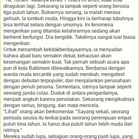
diragukan lagi. Sekarang ia tampak seperti orang berusia
tiga puluh tahun. Bukannya senang, ia malah merasa
gelisah. Ia tumbuh muda. Hingga kini ia berharap tubuhnya
bisa terlihat setara dengan umurnya. Ini fenomena
mengerikan yang ditandai kelahirannya sedang akan
berhenti berfungsi. Dia bergidik. Takdirnya sangat luar biasa
mengerikan.
Untuk menambah ketidakberdayaannya, ia menyadari
bahwa abad baru semakin dekat, kehausan akan
kesenangan semakin kuat. Tak pernah sebuah acara apa
pun di kota Baltimore dilewatkannya. Berdansa dengan
wanita muda tercantik yang sudah menikah, mengobrol
dengan debutan terpopuler, dan menjalankan perusahaan
dengan penuh pesona. Sementara, istrinya tampak seperti
seorang janda culas. Duduk di antara pengantarnya,
menjadi angkuh karena penolakan. Sekarang mengikutinya
dengan serius, bingung, dan mata mencela.
“Lihat!” orang akan berkomentar. “Sayang sekali, seorang
pemuda seusia itu terikat pada seorang perempuan empat
puluh lima tahun. Ia harus dua puluh tahun lebih muda dari
istrinya.”
Mereka sudah lupa, sebagian orang-orang pasti lupa, yang