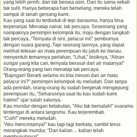
yang lebih jernih, dan tak berasa asin. Dan itu sama sekali
tak sulit. Hanya beberapa hari berselang, mereka telah
sampai di tanah gersang kami.
Kau yang saat itu terduduk di tepi danaumu, hanya bisa
terperanjat. Menatap nanar, tak percaya. Seseorang yang
nampaknya pemimpin kelompok itu, maju dengan langkah
tak percaya, “Ternyata di sini, pelacur ini!” semburnya
dengan suara garang. Tapi seorang lainnya, yang dapat
melihat tetesan air mata perempuan itu jatuh ke danau,
menyentuh temannya perlahan, “Lihat,” bisiknya, “Aliran
sungai yang kita cari, ternyata berasal dari air matanya!”
Orang-orang yang lain menatap tak percaya.
“Bajingan! Berarti selama ini kita minum dari air mata
pelacur ini?” pemimpin kelompok itu meludah. Dan tanpa
ada perintah, orang-orang itu sudah bergerak mengepung
perempuan itu, “Seharusnya saat itu kau sudah kami
habisi!” ujar salah satunya.
Kau mundur dengan ketakutan, “Aku tak bersalah!” suaramu
terdengar di antara tangismu. Kau terjerembab.
“Cuih!” mereka meludah.
“Aku mencintainya!” kau lagi-lagi berkata, sambil terus
merangkak mundur, “Dan kalian… kalian telah
membunuhnya!”