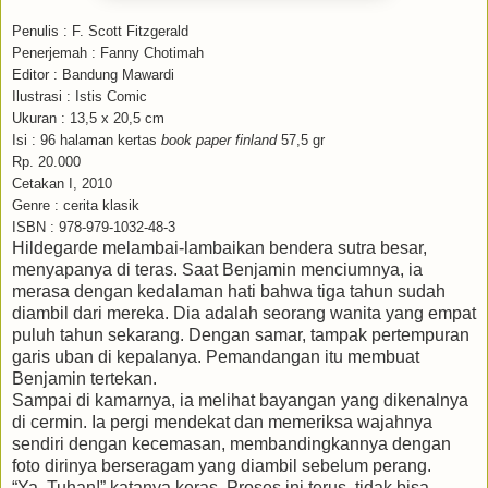
Penulis : F. Scott Fitzgerald
Penerjemah : Fanny Chotimah
Editor : Bandung Mawardi
Ilustrasi : Istis Comic
Ukuran : 13,5 x 20,5 cm
Isi : 96 halaman kertas
book paper finland
57,5 gr
Rp. 20.000
Cetakan I, 2010
Genre : cerita klasik
ISBN : 978-979-1032-48-3
Hildegarde melambai-lambaikan bendera sutra besar,
menyapanya di teras. Saat Benjamin menciumnya, ia
merasa dengan kedalaman hati bahwa tiga tahun sudah
diambil dari mereka. Dia adalah seorang wanita yang empat
puluh tahun sekarang. Dengan samar, tampak pertempuran
garis uban di kepalanya. Pemandangan itu membuat
Benjamin tertekan.
Sampai di kamarnya, ia melihat bayangan yang dikenalnya
di cermin. Ia pergi mendekat dan memeriksa wajahnya
sendiri dengan kecemasan, membandingkannya dengan
foto dirinya berseragam yang diambil sebelum perang.
“Ya, Tuhan!” katanya keras. Proses ini terus, tidak bisa