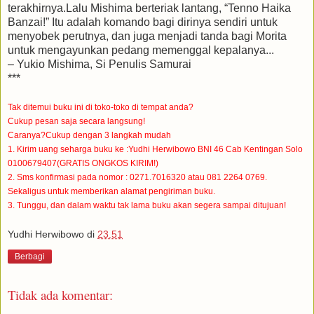
terakhirnya.Lalu Mishima berteriak lantang, “Tenno Haika
Banzai!” Itu adalah komando bagi dirinya sendiri untuk
menyobek perutnya, dan juga menjadi tanda bagi Morita
untuk mengayunkan pedang memenggal kepalanya...
– Yukio Mishima, Si Penulis Samurai
***
Tak ditemui buku ini di toko-toko di tempat anda?
Cukup pesan saja secara langsung!
Caranya?Cukup dengan 3 langkah mudah
1. Kirim uang seharga buku ke :Yudhi Herwibowo BNI 46 Cab Kentingan Solo
0100679407(GRATIS ONGKOS KIRIM!)
2. Sms konfirmasi pada nomor : 0271.7016320 atau 081 2264 0769.
Sekaligus untuk memberikan alamat pengiriman buku.
3. Tunggu, dan dalam waktu tak lama buku akan segera sampai ditujuan!
Yudhi Herwibowo
di
23.51
Berbagi
Tidak ada komentar: