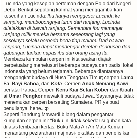
Lucinda yang kesepian berteman dengan Polo dari Negeri
Debu. Berikut sepotong kalimat yang menggambarkan
kesedihan Lucinda:
Ibu hanya menggeser Lucinda ke
samping, membopongnya turun dari ranjang. Lucinda
diletakkan di bawah ranjang. Sementara ibu memanjat
ranjang milik mereka bersama seseorang lagi yang
sosoknya selalu berbeda-beda tiap malam. Dari bawah
ranjang, Lucinda dapat mendengar deretan dengusan dan
gabungan tarikan napas ibu dan orang asing itu.
Membaca kumpulan cerpen ini kita seakan diajak
berpetualang menelusuri beberapa budaya dan tradisi lokal
Indonesia yang belum terjamah. Beberapa diantaranya
mengangkat budaya di Nusa Tenggara Timur; cerpen
Lama
Fa
,
Bayi Baboa
, dan
Kofa
. Cerpen
Anak Nemang Kawi
berlatar Papua. Cerpen
Keris Kiai Setan Kober
dan
Kisah
si Umar Pengkor
mewakili budaya Jawa. Sayangnya, tidak
menemukan cerpen bersetting Sumatera. PR ya buat
penulisnya, hehe.. :p
Seperti Bandung Mawardi bilang dalam pengantar
kumpulan cerpen ini: “Buku ini tidak sekedar suguhan kata
di atas lembaran kertas. Buku Mata Air Air Mata Kumari
menantang peziarahan imajinasi-lokalitas dan penelisikan