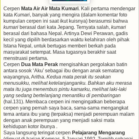
Cerpen
Mata Air Air Mata Kumari
. Kali pertama mendengar
kata
Kumari
, banyak yang mengira (dalam komentar foto
kumpulan cerpen ini saat ikut kuisnya) berasumsi bahwa
kumari
berasal dari kata Jepang. Ternyata salah,
kumari
berasal dari bahasa Nepal. Artinya Dewi Perawan, gadis
kecil yang dipilih berdasarkan waktu kelahiran oleh pihak
Istana Nepal, untuk bertugas memberi berkah pada
masyarakat setempat. Masa tugasnya berakhir saat
menstruasi pertama.
Cerpen
Dua Mata Perak
mengisahkan pergolakan batin
antara sosok ‘Aku’ sebagai ibu dengan anak sematang
wayangnya, Aritha.
Kedua mata perak itu seakan
menusukku, melihat ketelanjanganku. Bahkan aku merasa
mata itu juga menembus pintu kamarku, melihat laki-laki
yang sedang bertelanjang menantiku di pembaringan
(hal.131). Membaca cerpen ini mengingatkan beberapa
cerpen yang pernah saya baca, sama-sama mengangkat
tema antara ibu yang (terpaksa) menjadi perempuan malam
dengan anak perempuan yang menjadi saksi mata
kehidupan kotor ibunya .
Saya langsung teringat cerpen
Pelajarang Mengarang
(dimuat di harian Kompas, 5 Januari 1992. Terpilih sebagai