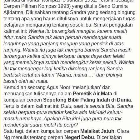
Cerpen Pilihan Kompas 1993) yang ditulis Seno Gumira
Ajidarma. Dikisahkan tentang Sandra yang sedang bingung
tentang apa yang harus ditulisnya untuk mengerjakan tugas
pelajaran mengarang tentang sosok ibu. Simak penggalan
kalimat ini:
Wanita itu barangkali mengira, karena masih
tidur maka Sandra tak akan pernah mendengar suara
lenguhnya yang panjang maupun yang pendek di atas
ranjang. Wanita itu juga tak mengira bahwa Sandra masih
terbangun ketika dirinya terkapar tanpa daya dan lelaki
yang memeluknya sudah mendengkur keras sekali. Wanita
itu tak mendengar lagi ketika dikolong ranjang Sandra
berbisik tertahan-tahan “Mama, mama …” dan pipinya
basah oleh air mata.
Kemudian seorang Agus Noor ‘melanjutkan’ dan
menuangkan tulisannya dalam
Pemetik Air Mata
di
kumpulan cerpen
Sepotong Bibir Paling Indah di Dunia
.
Tertulis dalam kalimat ini:
Dulu, saat ia seusia Bita, Sandra
selalu berpura-pura tertidur ketika ada laki-laki keluar-
masuk rumahnya. Apakah Bita kini juga pura-pura tak
mendengar suara mobil itu pergi?
Satu lagi, dalam kumpulan cerpen
Malaikat Jatuh
, Clara
Ng menulis tentang cerpen
Negeri Debu
. Diceritakan