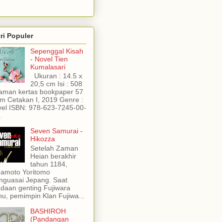
ri Populer
Sepenggal Kisah
- Novel Tien
Kumalasari
Ukuran : 14.5 x
20,5 cm Isi : 508
aman kertas bookpaper 57
m Cetakan I, 2019 Genre :
el ISBN: 978-623-7245-00-
.
Seven Samurai -
Hikozza
Setelah Zaman
Heian berakhir
tahun 1184,
amoto Yoritomo
guasai Jepang. Saat
daan genting Fujiwara
u, pemimpin Klan Fujiwa...
BASHIROH
(Pandangan