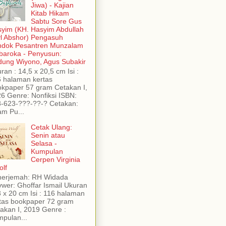
Jiwa) - Kajian
Kitab Hikam
Sabtu Sore Gus
yim (KH. Hasyim Abdullah
yl Abshor) Pengasuh
ndok Pesantren Munzalam
aroka - Penyusun:
ung Wiyono, Agus Subakir
ran : 14,5 x 20,5 cm Isi :
 halaman kertas
kpaper 57 gram Cetakan I,
6 Genre: Nonfiksi ISBN:
-623-???-??-? Cetakan:
am Pu...
Cetak Ulang:
Senin atau
Selasa -
Kumpulan
Cerpen Virginia
lf
nerjemah: RH Widada
wer: Ghoffar Ismail Ukuran
3 x 20 cm Isi : 116 halaman
tas bookpaper 72 gram
akan I, 2019 Genre :
pulan...