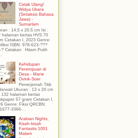
Cetak Ulang!
Widya Ukara
(Sintaksis Bahasa
Jawa) -
Sumarlam
ran : 14,5 x 20,5 cm Isi :
 halaman kertas HVS 70
m Cetakan I, 2023 Genre:
fiksi ISBN: 978-623-???
-? Cetakan: Hitam Putih
..
Kehidupan
Perempuan di
Desa - Marie
Ovink-Soer
Penerjemah Titik
arwati Ukuran : 13 x 20 cm
 : 132 halaman kertas
kpaper 57 gram Cetakan I,
6 Genre: Fiksi QRCBN:
1677-3366-...
Arabian Nights,
Kisah-kisah
Fantastis 1001
Malam