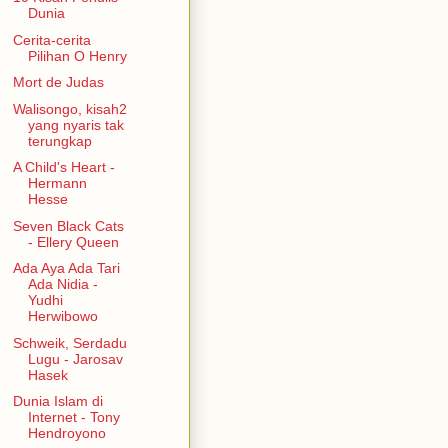
Dunia
Cerita-cerita
Pilihan O Henry
Mort de Judas
Walisongo, kisah2
yang nyaris tak
terungkap
A Child's Heart -
Hermann
Hesse
Seven Black Cats
- Ellery Queen
Ada Aya Ada Tari
Ada Nidia -
Yudhi
Herwibowo
Schweik, Serdadu
Lugu - Jarosav
Hasek
Dunia Islam di
Internet - Tony
Hendroyono