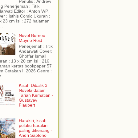
Penulis : Andrew
g Penerjemah : Titik
arwati Editor : Anton WP.
er : Isthis Comic Ukuran :
x 23 cm Isi : 272 halaman
..
Novel Borneo -
Mayne Reid
Penerjemah: Titik
Andarwati Cover:
Ghoffar Ismail
ran : 13 x 20 cm Isi : 216
aman kertas bookpaper 57
m Cetakan I, 2026 Genre :
...
Kisah Dibalik 3
Novela dalam
Tarian Kematian -
Gustavev
Flaubert
Harakiri, kisah
pelaku harakiri
paling dikenang -
Andri Saptono