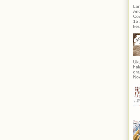
Lan
And
Cov
15 
ker.
Uku
hal
gra
Nov