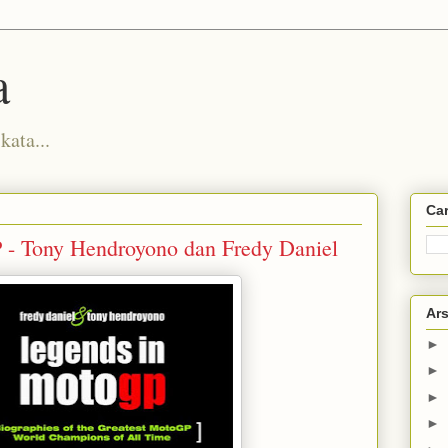
a
kata...
Car
 - Tony Hendroyono dan Fredy Daniel
Ars
►
►
►
►