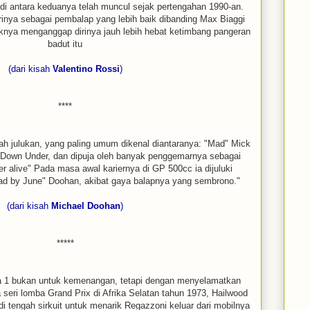
s di antara keduanya telah muncul sejak pertengahan 1990-an.
inya sebagai pembalap yang lebih baik dibanding Max Biaggi
knya menganggap dirinya jauh lebih hebat ketimbang pangeran
badut itu
(dari kisah
Valentino Rossi
)
****
lah julukan, yang paling umum dikenal diantaranya: "Mad" Mick
Down Under, dan dipuja oleh banyak penggemarnya sebagai
r alive" Pada masa awal kariernya di GP 500cc ia dijuluki
ad by June" Doohan, akibat gaya balapnya yang sembrono."
(dari kisah
Michael Doohan
)
*****
ula 1 bukan untuk kemenangan, tetapi dengan menyelamatkan
seri lomba Grand Prix di Afrika Selatan tahun 1973, Hailwood
 tengah sirkuit untuk menarik Regazzoni keluar dari mobilnya