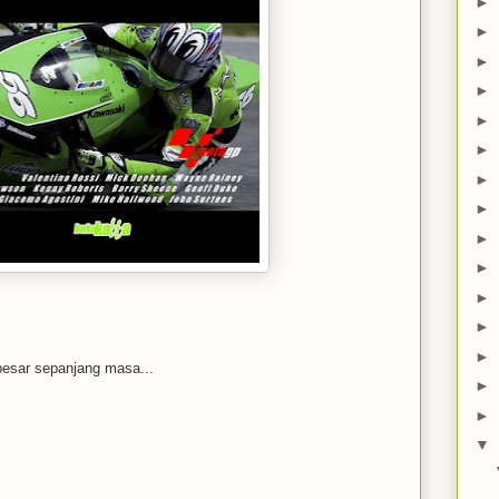
►
►
►
►
►
►
►
►
►
►
►
►
►
esar sepanjang masa...
►
►
▼