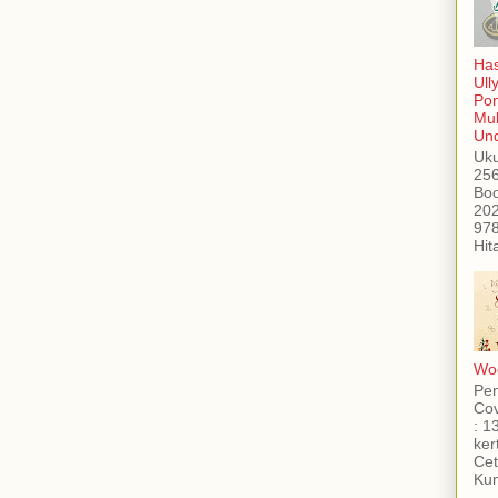
Has
Ull
Po
Mub
Und
Uku
256
Boo
202
978
Hit
Woo
Pe
Cov
: 1
ker
Cet
Kum