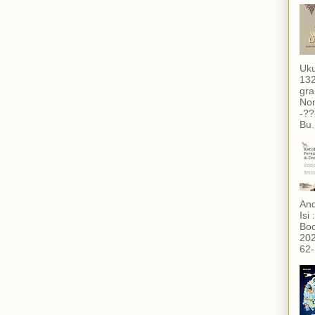
Uku
132
gra
Non
-??
Bu.
And
Isi
Boo
202
62-