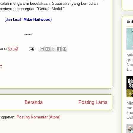
etelah mengalami kecelakaan, Suatu aksi yang kemudian
erinya penghargaan "George Medal."
(dari kisah
Mike Hailwood
)
Ent
*****
wo
di
07.50
hal
gra
:
Nov
1 ..
Beranda
Posting Lama
Min
men
kea
Osh
ngganan:
Posting Komentar (Atom)