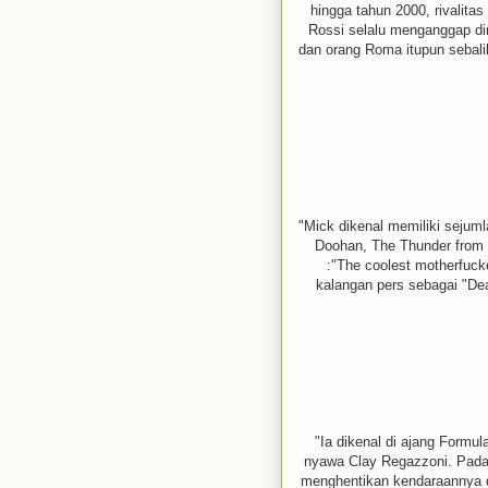
hingga tahun 2000, rivalita
Rossi selalu menganggap dir
dan orang Roma itupun sebali
"Mick dikenal memiliki sejum
Doohan, The Thunder from 
:"The coolest motherfucke
kalangan pers sebagai "De
"Ia dikenal di ajang Form
nyawa Clay Regazzoni. Pada 
menghentikan kendaraannya di