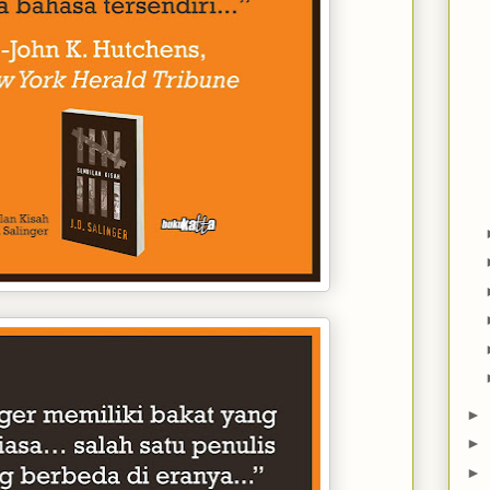
►
►
►