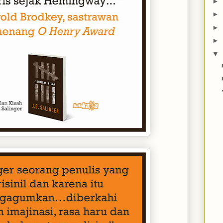
►
►
►
►
▼