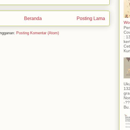
Beranda
Posting Lama
Woo
Pe
Cov
ngganan:
Posting Komentar (Atom)
: 1
ker
Cet
Kum
Uku
132
gra
Non
-??
Bu.