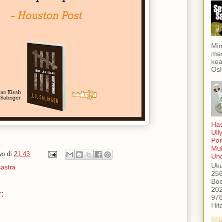
Min
men
kea
Osh
Has
Ull
Po
Mub
wo
di
21.43
Und
Uku
sastra
256
Boo
202
:
978
Hit