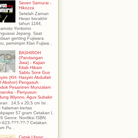
Seven Samurai -
Hikozza
Setelah Zaman
Heian berakhir
tahun 1184,
amoto Yoritomo
guasai Jepang. Saat
daan genting Fujiwara
u, pemimpin Klan Fujiwa...
BASHIROH
(Pandangan
Jiwa) - Kajian
Kitab Hikam
Sabtu Sore Gus
yim (KH. Hasyim Abdullah
yl Abshor) Pengasuh
ndok Pesantren Munzalam
aroka - Penyusun:
ung Wiyono, Agus Subakir
ran : 14,5 x 20,5 cm Isi :
 halaman kertas
kpaper 57 gram Cetakan I,
6 Genre: Nonfiksi ISBN:
-623-???-??-? Cetakan:
am Pu...
Cetak Ulang: