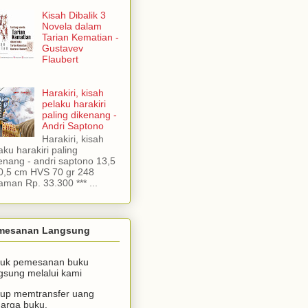
Kisah Dibalik 3
Novela dalam
Tarian Kematian -
Gustavev
Flaubert
Harakiri, kisah
pelaku harakiri
paling dikenang -
Andri Saptono
Harakiri, kisah
aku harakiri paling
enang - andri saptono 13,5
0,5 cm HVS 70 gr 248
aman Rp. 33.300 *** ...
mesanan Langsung
tuk pemesanan buku
gsung melalui kami
up memtransfer uang
arga buku.