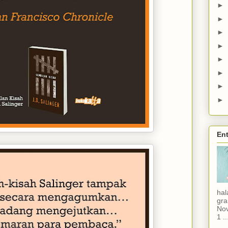
►
►
►
►
►
►
►
►
Ent
hal
gra
Nov
1 ..