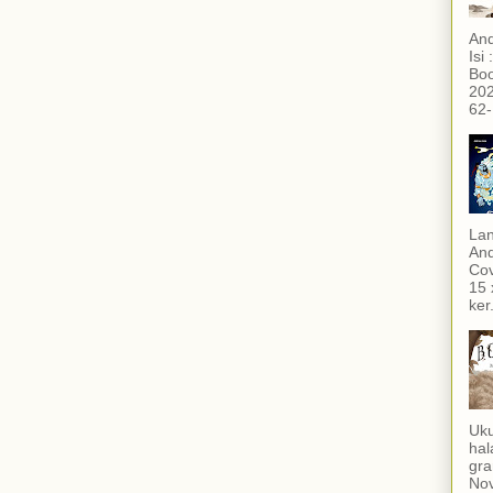
And
Isi
Boo
202
62-
Lan
And
Cov
15 
ker.
Uku
hal
gra
Nov