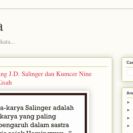
a
kata...
Car
ng J.D. Salinger dan Kumcer Nine
Kisah
Ars
►
►
►
►