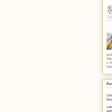
pel
dik
x 2
hal
Pe
Un
lan
cuk
seh