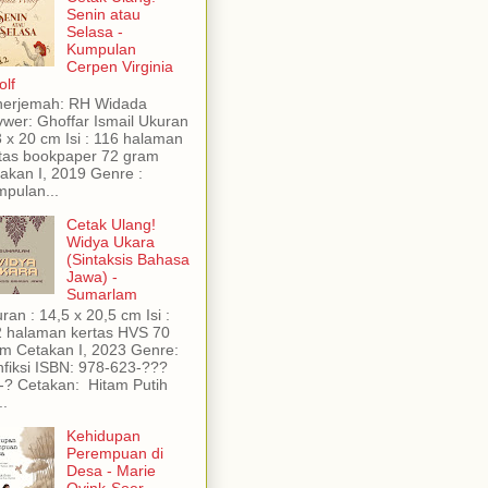
Senin atau
Selasa -
Kumpulan
Cerpen Virginia
lf
nerjemah: RH Widada
wer: Ghoffar Ismail Ukuran
3 x 20 cm Isi : 116 halaman
tas bookpaper 72 gram
akan I, 2019 Genre :
pulan...
Cetak Ulang!
Widya Ukara
(Sintaksis Bahasa
Jawa) -
Sumarlam
ran : 14,5 x 20,5 cm Isi :
 halaman kertas HVS 70
m Cetakan I, 2023 Genre:
fiksi ISBN: 978-623-???
-? Cetakan: Hitam Putih
..
Kehidupan
Perempuan di
Desa - Marie