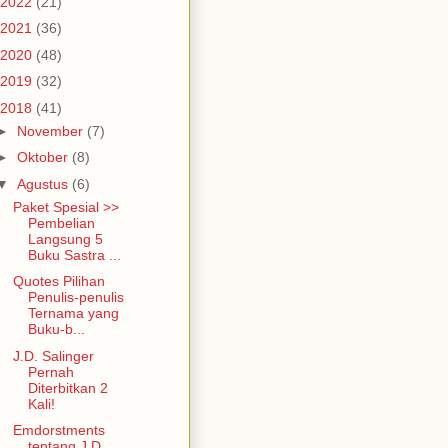
2022
(21)
2021
(36)
2020
(48)
2019
(32)
2018
(41)
►
November
(7)
►
Oktober
(8)
▼
Agustus
(6)
Paket Spesial >>
Pembelian
Langsung 5
Buku Sastra ...
Quotes Pilihan
Penulis-penulis
Ternama yang
Buku-b...
J.D. Salinger
Pernah
Diterbitkan 2
Kali!
Emdorstments
tentang J.D.