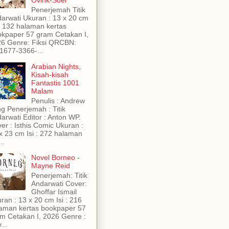
Ovink-Soer
Penerjemah Titik
arwati Ukuran : 13 x 20 cm
 : 132 halaman kertas
kpaper 57 gram Cetakan I,
6 Genre: Fiksi QRCBN:
1677-3366-...
Arabian Nights,
Kisah-kisah
Fantastis 1001
Malam
Penulis : Andrew
g Penerjemah : Titik
arwati Editor : Anton WP.
er : Isthis Comic Ukuran :
x 23 cm Isi : 272 halaman
..
Novel Borneo -
Mayne Reid
Penerjemah: Titik
Andarwati Cover:
Ghoffar Ismail
ran : 13 x 20 cm Isi : 216
aman kertas bookpaper 57
m Cetakan I, 2026 Genre :
...