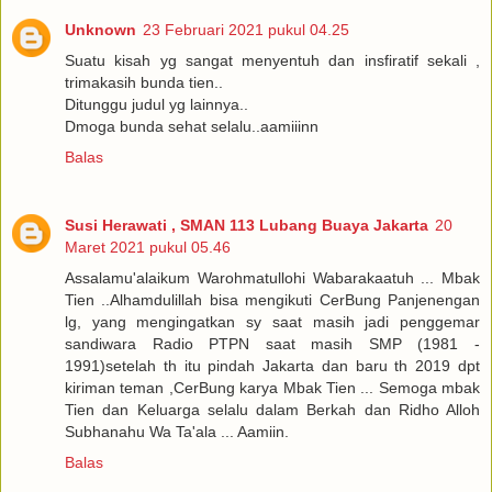
Unknown
23 Februari 2021 pukul 04.25
Suatu kisah yg sangat menyentuh dan insfiratif sekali ,
trimakasih bunda tien..
Ditunggu judul yg lainnya..
Dmoga bunda sehat selalu..aamiiinn
Balas
Susi Herawati , SMAN 113 Lubang Buaya Jakarta
20
Maret 2021 pukul 05.46
Assalamu'alaikum Warohmatullohi Wabarakaatuh ... Mbak
Tien ..Alhamdulillah bisa mengikuti CerBung Panjenengan
lg, yang mengingatkan sy saat masih jadi penggemar
sandiwara Radio PTPN saat masih SMP (1981 -
1991)setelah th itu pindah Jakarta dan baru th 2019 dpt
kiriman teman ,CerBung karya Mbak Tien ... Semoga mbak
Tien dan Keluarga selalu dalam Berkah dan Ridho Alloh
Subhanahu Wa Ta'ala ... Aamiin.
Balas