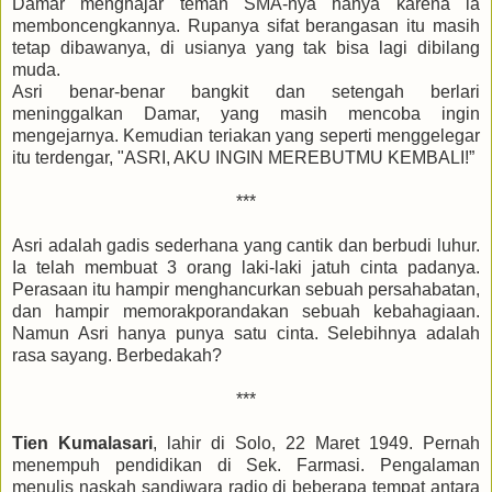
Damar menghajar teman SMA-nya hanya karena ia
memboncengkannya. Rupanya sifat berangasan itu masih
tetap dibawanya, di usianya yang tak bisa lagi dibilang
muda.
Asri benar-benar bangkit dan setengah berlari
meninggalkan Damar, yang masih mencoba ingin
mengejarnya. Kemudian teriakan yang seperti menggelegar
itu terdengar, "ASRI, AKU INGIN MEREBUTMU KEMBALI!”
***
Asri adalah gadis sederhana yang cantik dan berbudi luhur.
Ia telah membuat 3 orang laki-laki jatuh cinta padanya.
Perasaan itu hampir menghancurkan sebuah persahabatan,
dan hampir memorakporandakan sebuah kebahagiaan.
Namun Asri hanya punya satu cinta. Selebihnya adalah
rasa sayang. Berbedakah?
***
Tien Kumalasari
, lahir di Solo, 22 Maret 1949. Pernah
menempuh pendidikan di Sek. Farmasi. Pengalaman
menulis naskah sandiwara radio di beberapa tempat antara