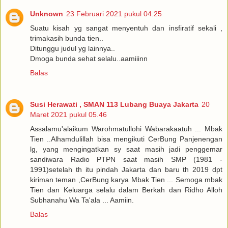
Unknown
23 Februari 2021 pukul 04.25
Suatu kisah yg sangat menyentuh dan insfiratif sekali ,
trimakasih bunda tien..
Ditunggu judul yg lainnya..
Dmoga bunda sehat selalu..aamiiinn
Balas
Susi Herawati , SMAN 113 Lubang Buaya Jakarta
20
Maret 2021 pukul 05.46
Assalamu'alaikum Warohmatullohi Wabarakaatuh ... Mbak
Tien ..Alhamdulillah bisa mengikuti CerBung Panjenengan
lg, yang mengingatkan sy saat masih jadi penggemar
sandiwara Radio PTPN saat masih SMP (1981 -
1991)setelah th itu pindah Jakarta dan baru th 2019 dpt
kiriman teman ,CerBung karya Mbak Tien ... Semoga mbak
Tien dan Keluarga selalu dalam Berkah dan Ridho Alloh
Subhanahu Wa Ta'ala ... Aamiin.
Balas