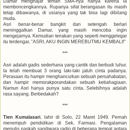
Damar menghajar teman SMA-nya hanya karena ia
memboncengkannya. Rupanya sifat berangasan itu masih
tetap dibawanya, di usianya yang tak bisa lagi dibilang
muda.
Asri benar-benar bangkit dan setengah berlari
meninggalkan Damar, yang masih mencoba ingin
mengejarnya. Kemudian teriakan yang seperti menggelegar
itu terdengar, "ASRI, AKU INGIN MEREBUTMU KEMBALI!”
***
Asri adalah gadis sederhana yang cantik dan berbudi luhur.
Ia telah membuat 3 orang laki-laki jatuh cinta padanya.
Perasaan itu hampir menghancurkan sebuah persahabatan,
dan hampir memorakporandakan sebuah kebahagiaan.
Namun Asri hanya punya satu cinta. Selebihnya adalah
rasa sayang. Berbedakah?
***
Tien Kumalasari
, lahir di Solo, 22 Maret 1949. Pernah
menempuh pendidikan di Sek. Farmasi. Pengalaman
menulis naskah sandiwara radio di beberapa tempat antara